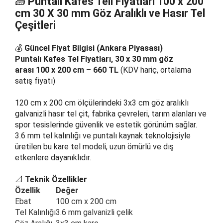
🧱
Puntalı Kafes Teli Fiyatları 100 x 200
cm 30 X 30 mm Göz Aralıklı
ve Hasır Tel
Çeşitleri
💰
Güncel Fiyat Bilgisi (Ankara Piyasası)
Puntalı Kafes Tel Fiyatları, 30 x 30 mm göz
arası 100 x 200 cm – 660 TL
(KDV hariç, ortalama
satış fiyatı)
120 cm x 200 cm ölçülerindeki 3x3 cm göz aralıklı
galvanizli hasır tel çit, fabrika çevreleri, tarım alanları ve
spor tesislerinde güvenlik ve estetik görünüm sağlar.
3.6 mm tel kalınlığı ve puntalı kaynak teknolojisiyle
üretilen bu kare tel modeli, uzun ömürlü ve dış
etkenlere dayanıklıdır.
📐
Teknik Özellikler
Özellik
Değer
Ebat
100 cm x 200 cm
Tel Kalınlığı
3.6 mm galvanizli çelik