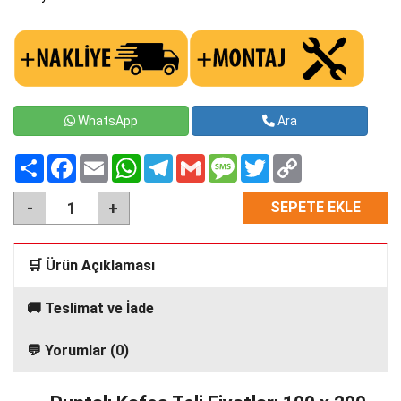
WhatsApp
Ara
Paylaş
Facebook
Email
WhatsApp
Telegram
Gmail
Message
Twitter
Copy
Link
SEPETE EKLE
🛒 Ürün Açıklaması
🚚 Teslimat ve İade
💬 Yorumlar (0)