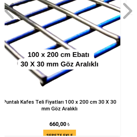
950,00
₺
SEPETE EKLE
m 30 X 30