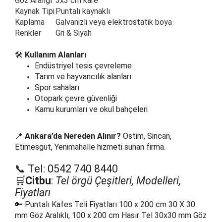
Göz Aralığı
3x3 cm kare
Kaynak Tipi
Puntalı kaynaklı
Kaplama
Galvanizli veya elektrostatik boya
Renkler
Gri & Siyah
🛠️
Kullanım Alanları
Endüstriyel tesis çevreleme
Tarım ve hayvancılık alanları
Spor sahaları
Otopark çevre güvenliği
Kamu kurumları ve okul bahçeleri
📍
Ankara’da Nereden Alınır?
Ostim, Sincan,
Etimesgut, Yenimahalle hizmeti sunan firma.
📞 Tel: 0542 740 8440
🛒
Citbu
:
Tel örgü Çeşitleri, Modelleri,
Fiyatları
🔑 Puntalı Kafes Teli Fiyatları 100 x 200 cm 30 X 30
mm Göz Aralıklı, 100 x 200 cm Hasır Tel 30x30 mm Göz